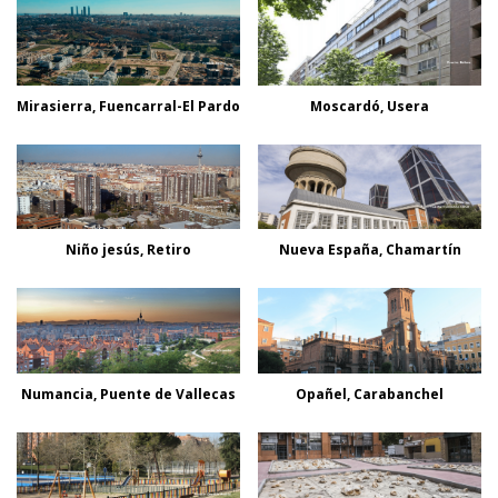
Mirasierra, Fuencarral-El Pardo
Moscardó, Usera
Niño jesús, Retiro
Nueva España, Chamartín
Numancia, Puente de Vallecas
Opañel, Carabanchel