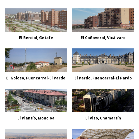
El Bercial, Getafe
El Cañaveral, Vicálvaro
El Goloso, Fuencarral-El Pardo
El Pardo, Fuencarral-El Pardo
El Plantío, Moncloa
El Viso, Chamartín