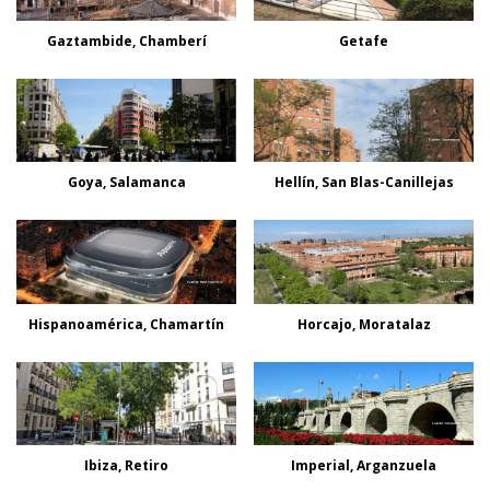
Gaztambide, Chamberí
Getafe
Goya, Salamanca
Hellín, San Blas-Canillejas
Hispanoamérica, Chamartín
Horcajo, Moratalaz
Ibiza, Retiro
Imperial, Arganzuela