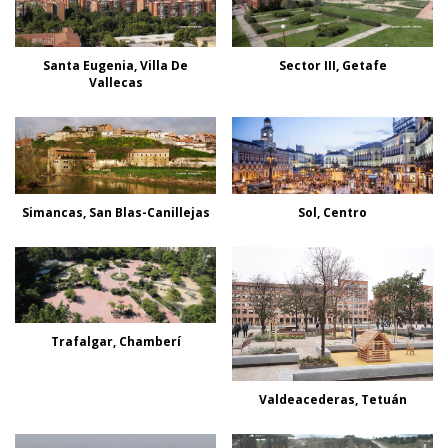
Santa Eugenia, Villa De
Sector III, Getafe
Vallecas
Simancas, San Blas-Canillejas
Sol, Centro
Trafalgar, Chamberí
Valdeacederas, Tetuán