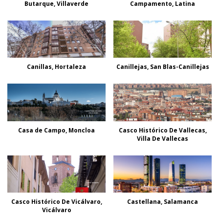
Butarque, Villaverde
Campamento, Latina
Canillas, Hortaleza
Canillejas, San Blas-Canillejas
Casa de Campo, Moncloa
Casco Histórico De Vallecas,
Villa De Vallecas
Casco Histórico De Vicálvaro,
Castellana, Salamanca
Vicálvaro