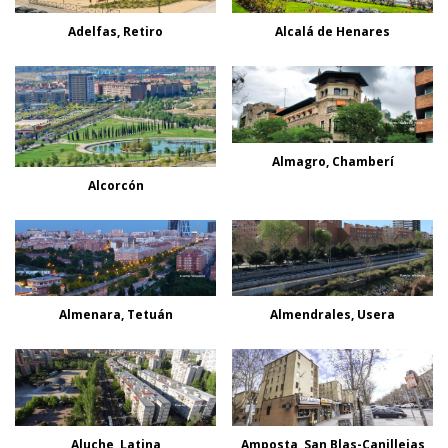
Adelfas, Retiro
Alcalá de Henares
Almagro, Chamberí
Alcorcón
Almenara, Tetuán
Almendrales, Usera
Aluche, Latina
Amposta, San Blas-Canillejas