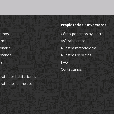
Propietarios / Inversores
jamos?
Cómo podemos ayudarte
trices
Así trabajamos
ionales
Nuestra metodología
estancia
Nuestros servicios
ta
FAQ
Contáctanos
trato por habitaciones
trato piso completo