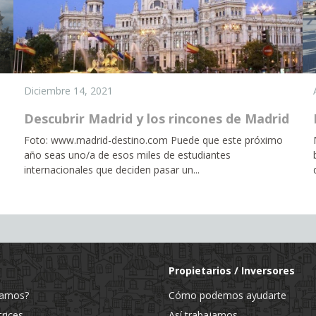
Diciembre 14, 2021
Descubrir Madrid y los rincones de Madrid
Foto: www.madrid-destino.com Puede que este próximo
año seas uno/a de esos miles de estudiantes
internacionales que deciden pasar un...
Propietarios / Inversores
jamos?
Cómo podemos ayudarte
trices
Así trabajamos