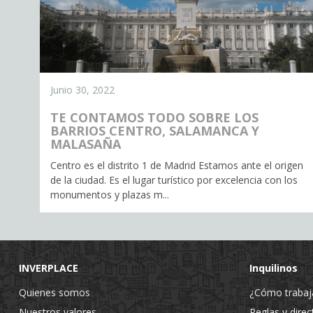
Junio 30, 2022
TE CONTAMOS TODO SOBRE LOS
BARRIOS CENTRO, SALAMANCA Y
MALASAÑA
Centro es el distrito 1 de Madrid Estamos ante el origen
de la ciudad. Es el lugar turístico por excelencia con los
monumentos y plazas m...
INVERPLACE
Inquilinos
Quienes somos
¿Cómo traba
Nuestros valores
Reglas y direc