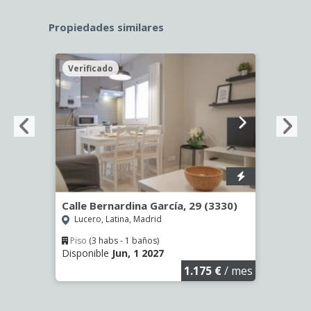
Propiedades similares
Verificado
Veri
9
Calle Bernardina García, 29 (3330)
Calle
Lucero, Latina, Madrid
Opañ
Piso
(3 habs - 1 baños)
Piso
Disponible
Jun, 1 2027
Dispo
€
/ mes
1.175 €
/ mes