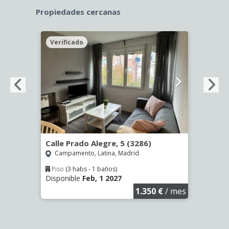
Propiedades cercanas
Verificado
Veri
Calle Prado Alegre, 5 (3286)
Calle
(2043
Campamento, Latina, Madrid
Aluc
Piso
(3 habs - 1 baños)
Disponible
Feb, 1 2027
€
/ mes
Hab
Dispo
1.350 €
/ mes