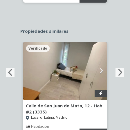
Propiedades similares
Verificado
Veri
Calle de San Juan de Mata, 12 - Hab.
Calle
#2 (3335)
(3344
Lucero, Latina, Madrid
Aluc
Habitación
Hab