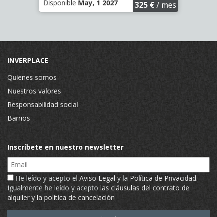
Disponible
May, 1 2027
Dispo
€
/ mes
325 €
/ mes
INVERPLACE
Quienes somos
Nuestros valores
Responsabilidad social
Barrios
Inscríbete en nuestro newsletter
Email
He leído y acepto el
Aviso Legal
y la
Política de Privacidad
.
Igualmente he leído y acepto
las cláusulas del contrato de
alquiler y la política de cancelación