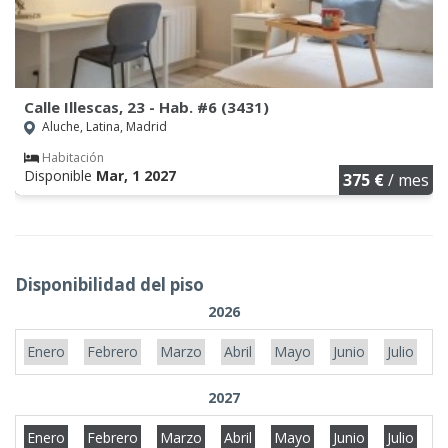
Calle Illescas, 23 - Hab. #6 (3431)
Aluche, Latina, Madrid
Habitación
Disponible
Mar, 1 2027
375 €
/ mes
Disponibilidad del piso
2026
Enero
Febrero
Marzo
Abril
Mayo
Junio
Julio
A
2027
Enero
Febrero
Marzo
Abril
Mayo
Junio
Julio
A