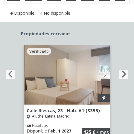
Disponible
No disponible
Propiedades cercanas
Verificado
Veri
Calle Illescas, 23 - Hab. #1 (3355)
Calle
Aluche, Latina, Madrid
Aluc
Habitación
Hab
Disponible
Feb, 1 2027
Dispo
€
/ mes
425 €
/ mes