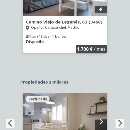
º -
Camino Viejo de Leganés, 63 (3468)
Calle
Opañel, Carabanchel, Madrid
Opañ
Piso
(4 habs - 1 baños)
Piso
Disponible
Dispo
€
/ mes
1.700 €
/ mes
Propiedades similares
Verificado
Veri