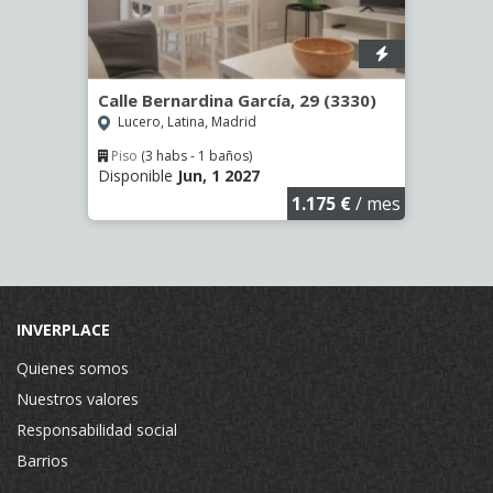
9
Calle Bernardina García, 29 (3330)
Calle
Lucero, Latina, Madrid
Opañ
Piso
(3 habs - 1 baños)
Piso
Disponible
Jun, 1 2027
Dispo
€
/ mes
1.175 €
/ mes
INVERPLACE
Quienes somos
Nuestros valores
Responsabilidad social
Barrios