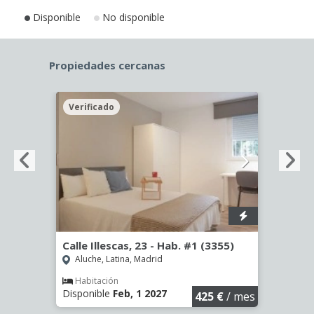
Disponible
No disponible
Propiedades cercanas
Verificado
Veri
Calle Illescas, 23 - Hab. #1 (3355)
Calle
Aluche, Latina, Madrid
Aluc
Habitación
Hab
Disponible
Feb, 1 2027
Dispo
€
/ mes
425 €
/ mes