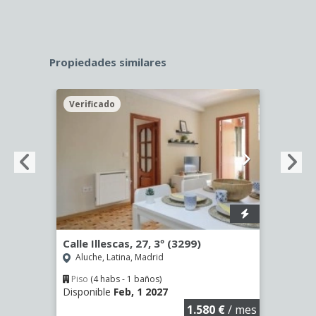
Propiedades similares
Verificado
Veri
3468)
Calle Illescas, 27, 3º (3299)
Calle
Aluche, Latina, Madrid
Aluc
Piso
(4 habs - 1 baños)
Piso
Disponible
Feb, 1 2027
Dispon
€
/ mes
1.580 €
/ mes