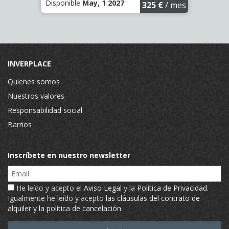
Disponible
May, 1 2027
Dispo
€
/ mes
325 €
/ mes
INVERPLACE
Quienes somos
Nuestros valores
Responsabilidad social
Barrios
Inscríbete en nuestro newsletter
Email
He leído y acepto el
Aviso Legal
y la
Política de Privacidad
.
Igualmente he leído y acepto
las cláusulas del contrato de
alquiler y la política de cancelación