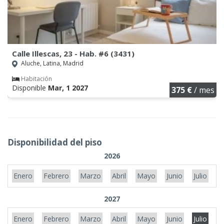
Calle Illescas, 23 - Hab. #6 (3431)
Aluche, Latina, Madrid
Habitación
Disponible
Mar, 1 2027
375 €
/ mes
Disponibilidad del piso
2026
Enero
Febrero
Marzo
Abril
Mayo
Junio
Julio
A
2027
Enero
Febrero
Marzo
Abril
Mayo
Junio
Julio
A