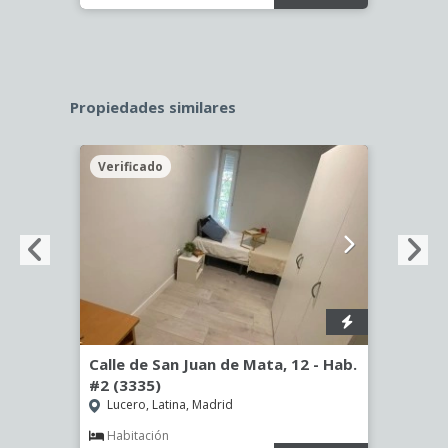
Propiedades similares
Verificado
Veri
Calle de San Juan de Mata, 12 - Hab.
Calle
#2 (3335)
(3344
Lucero, Latina, Madrid
Aluc
Habitación
Hab