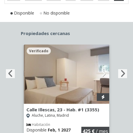
Disponible
No disponible
Propiedades cercanas
Verificado
Veri
Calle Illescas, 23 - Hab. #1 (3355)
Calle
Aluche, Latina, Madrid
Aluc
Habitación
Hab
Disponible
Feb, 1 2027
Dispo
€
/ mes
425 €
/ mes