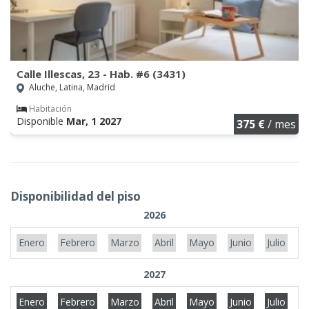
Calle Illescas, 23 - Hab. #6 (3431)
Aluche, Latina, Madrid
Habitación
Disponible
Mar, 1 2027
375 €
/ mes
Disponibilidad del piso
2026
Enero
Febrero
Marzo
Abril
Mayo
Junio
Julio
A
2027
Enero
Febrero
Marzo
Abril
Mayo
Junio
Julio
A