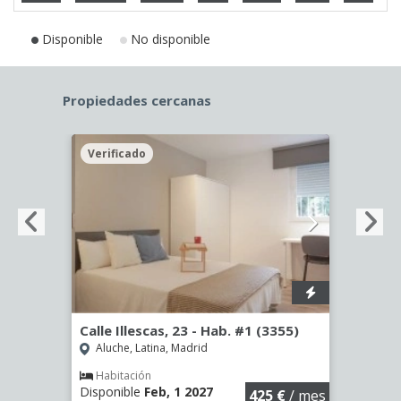
Disponible
No disponible
Propiedades cercanas
Verificado
Veri
Calle Illescas, 23 - Hab. #1 (3355)
Calle
Aluche, Latina, Madrid
Aluc
Habitación
Hab
Disponible
Feb, 1 2027
Dispo
€
/ mes
425 €
/ mes