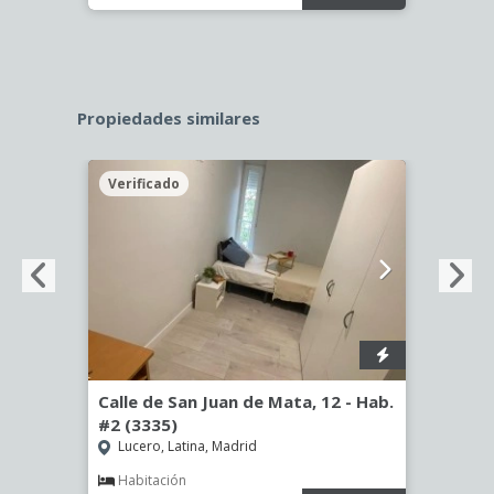
Propiedades similares
Verificado
Veri
Calle de San Juan de Mata, 12 - Hab.
Calle
#2 (3335)
(3344
Lucero, Latina, Madrid
Aluc
Habitación
Hab