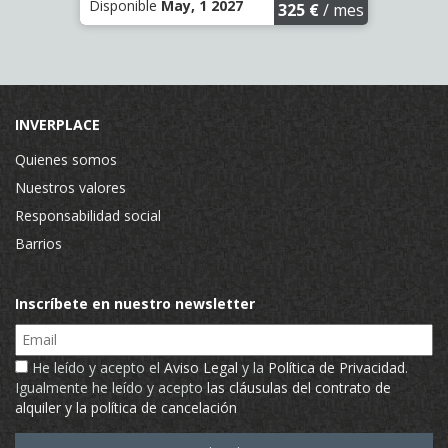
Disponible
May, 1 2027
Dispo
€
/ mes
325 €
/ mes
INVERPLACE
Quienes somos
Nuestros valores
Responsabilidad social
Barrios
Inscríbete en nuestro newsletter
Email
He leído y acepto el
Aviso Legal
y la
Política de Privacidad
.
Igualmente he leído y acepto
las cláusulas del contrato de
alquiler y la política de cancelación