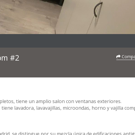
oom #2
Compar
letos, tiene un amplio salon con ventanas exteriores.
 tiene lavadora, lavavajillas, microondas, horno y vajilla com
adrid, se distingue por su mezcla única de edificaciones anti