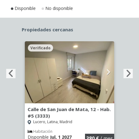
Disponible
No disponible
Propiedades cercanas
Verificado
Veri
Calle de San Juan de Mata, 12 - Hab.
Calle
#5 (3333)
#2 (3
Lucero, Latina, Madrid
Luce
€
/ mes
Habitación
Hab
Disponible
Jul, 1 2027
Dispo
380 €
/ mes