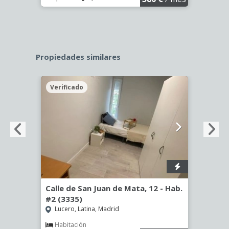
Propiedades similares
Verificado
Veri
56)
Calle de San Juan de Mata, 12 - Hab.
Calle
#2 (3335)
(3344
Lucero, Latina, Madrid
Aluc
€
/ mes
Habitación
Hab