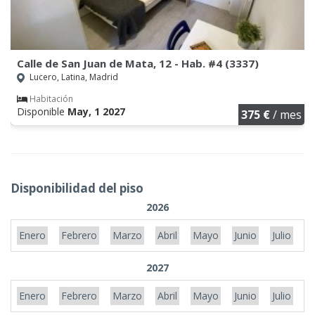
Calle de San Juan de Mata, 12 - Hab. #4 (3337)
Lucero, Latina, Madrid
Habitación
Disponible
May, 1 2027
375 €
/ mes
Disponibilidad del piso
2026
Enero
Febrero
Marzo
Abril
Mayo
Junio
Julio
A
2027
Enero
Febrero
Marzo
Abril
Mayo
Junio
Julio
A