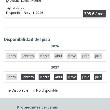
Aluche, Latina, Madrid
Habitación
Disponible
Nov, 1 2026
395 €
/ mes
Disponibilidad del piso
2026
Enero
Febrero
Marzo
Abril
Mayo
Junio
Julio
A
2027
Enero
Febrero
Marzo
Abril
Mayo
Junio
Julio
A
Disponible
No disponible
Propiedades cercanas