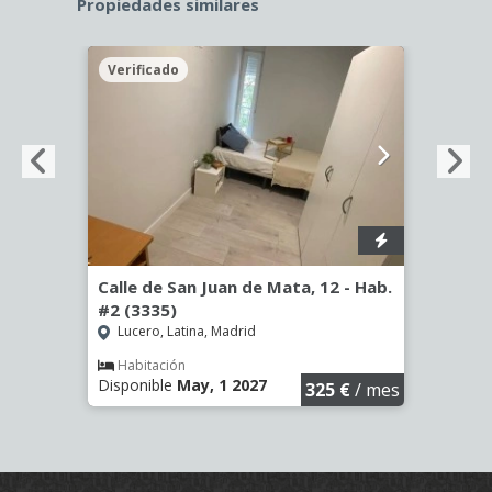
Propiedades similares
Verificado
Veri
56)
Calle de San Juan de Mata, 12 - Hab.
Calle
#2 (3335)
(3344
Lucero, Latina, Madrid
Aluc
€
/ mes
Habitación
Hab
Disponible
May, 1 2027
Dispo
325 €
/ mes