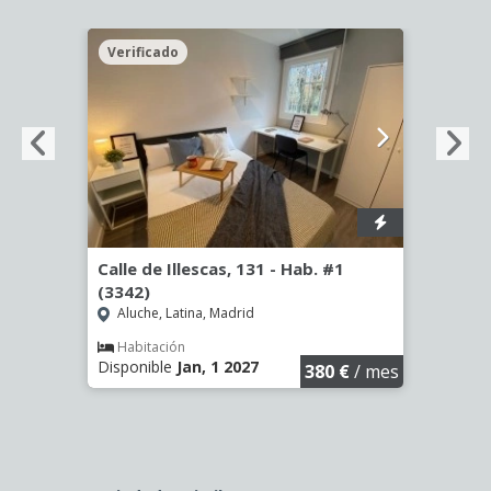
Verificado
Veri
56)
Calle de Illescas, 131 - Hab. #1
Calle
(3342)
(3344
Aluche, Latina, Madrid
Aluc
€
/ mes
Habitación
Hab
Disponible
Jan, 1 2027
Dispo
380 €
/ mes