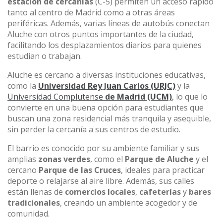
estación de cercanías
(C-5) permiten un acceso rápido
tanto al centro de Madrid como a otras áreas
periféricas. Además, varias líneas de autobús conectan
Aluche con otros puntos importantes de la ciudad,
facilitando los desplazamientos diarios para quienes
estudian o trabajan.
Aluche es cercano a diversas instituciones educativas,
como la
Universidad Rey Juan Carlos (URJC)
y la
Universidad Complutense
de Madrid (UCM)
,
lo que lo
convierte en una buena opción para estudiantes que
buscan una zona residencial más tranquila y asequible,
sin perder la cercanía a sus centros de estudio.
El barrio es conocido por su ambiente familiar y sus
amplias
zonas verdes
, como el
Parque de Aluche
y el
cercano
Parque de las Cruces
, ideales para practicar
deporte o relajarse al aire libre. Además, sus calles
están llenas de
comercios locales
,
cafeterías
y
bares
tradicionales
, creando un ambiente acogedor y de
comunidad.