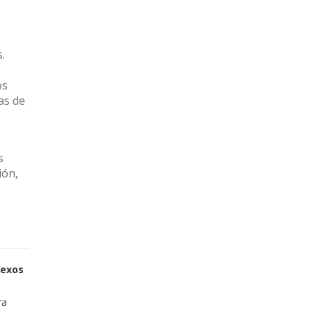
.
os
as de
s
ión,
sexos
ra