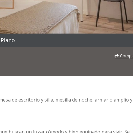
Plano
Compar
a de escritorio y silla, mesilla de noche, armario amplio 
que buscan un lugar cómodo y bien equipado para vivir. Se