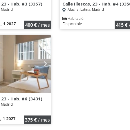
, 23 - Hab. #3 (3357)
Calle Illescas, 23 - Hab. #4 (335
, Madrid
Aluche, Latina, Madrid
Habitación
, 1 2027
Disponible
400 €
/ mes
415 €
, 23 - Hab. #6 (3431)
, Madrid
, 1 2027
375 €
/ mes