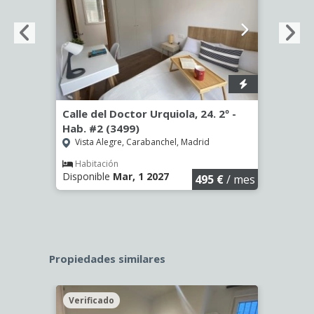
º -
Calle del Doctor Urquiola, 24. 2º -
Calle
Hab. #2 (3499)
Hab. 
Vista Alegre, Carabanchel, Madrid
Vist
Habitación
Hab
Disponible
Mar, 1 2027
Dispo
€
/ mes
495 €
/ mes
Propiedades similares
Verificado
Veri