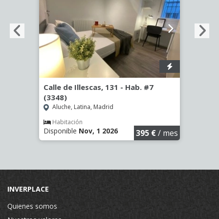
º -
Calle de Illescas, 131 - Hab. #7
Calle
(3348)
Hab. 
Aluche, Latina, Madrid
San 
Habitación
Hab
Disponible
Nov, 1 2026
Dispon
€
/ mes
395 €
/ mes
INVERPLACE
Quienes somos