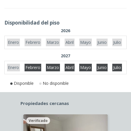
Disponibilidad del piso
2026
Enero
Febrero
Marzo
Abril
Mayo
Junio
Julio
A
2027
Enero
Febrero
Marzo
Abril
Mayo
Junio
Julio
A
Disponible
No disponible
Propiedades cercanas
Verificado
Veri