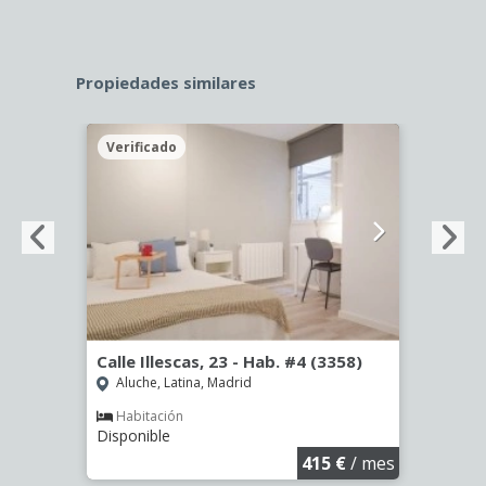
Propiedades similares
Verificado
Veri
º -
Calle Illescas, 23 - Hab. #4 (3358)
Calle
Aluche, Latina, Madrid
Aluc
Habitación
Hab
Disponible
Dispo
€
/ mes
415 €
/ mes