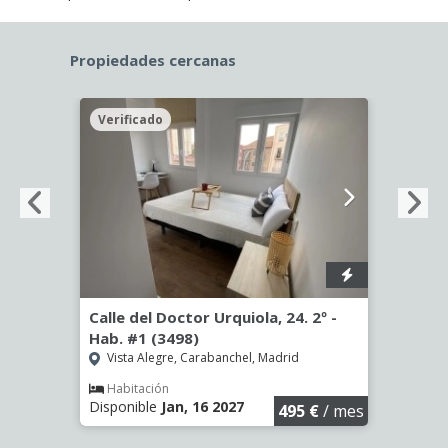
Propiedades cercanas
Verificado
Veri
º -
Calle del Doctor Urquiola, 24. 2º -
Calle
Hab. #1 (3498)
Hab. 
Vista Alegre, Carabanchel, Madrid
Vist
Habitación
Hab
Disponible
Jan, 16 2027
Dispo
€
/ mes
495 €
/ mes