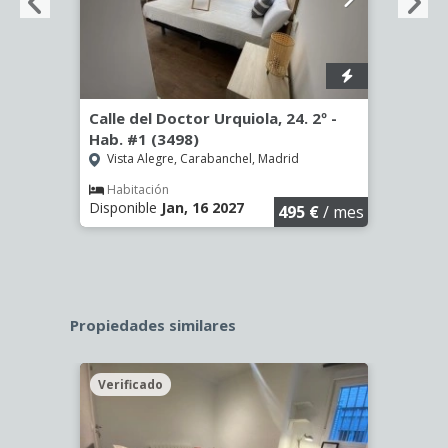
º -
Calle del Doctor Urquiola, 24. 2º -
Calle
Hab. #1 (3498)
Hab. 
Vista Alegre, Carabanchel, Madrid
Vist
Habitación
Hab
Disponible
Jan, 16 2027
Dispo
€
/ mes
495 €
/ mes
Propiedades similares
Verificado
Veri