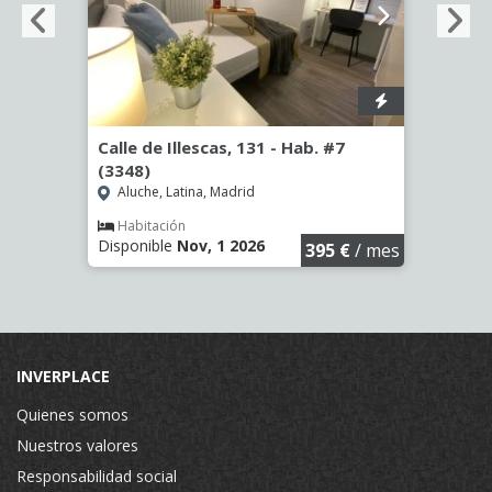
º -
Calle de Illescas, 131 - Hab. #7
Calle
(3348)
Hab. 
Aluche, Latina, Madrid
San 
Habitación
Hab
Disponible
Nov, 1 2026
Dispon
€
/ mes
395 €
/ mes
INVERPLACE
Quienes somos
Nuestros valores
Responsabilidad social