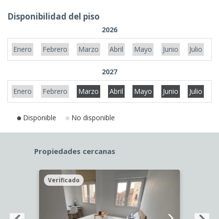
Disponibilidad del piso
2026
Enero
Febrero
Marzo
Abril
Mayo
Junio
Julio
A
2027
Enero
Febrero
Marzo
Abril
Mayo
Junio
Julio
A
Disponible
No disponible
Propiedades cercanas
Verificado
Veri