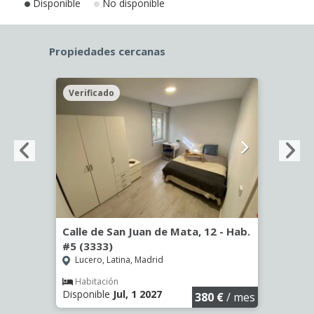
Disponible
No disponible
Propiedades cercanas
Verificado
Veri
Calle de San Juan de Mata, 12 - Hab.
Calle
#5 (3333)
#1 (3
Lucero, Latina, Madrid
Luce
€
/ mes
Habitación
Hab
Disponible
Jul, 1 2027
Dispo
380 €
/ mes