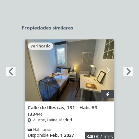
Propiedades similares
Verificado
Veri
56)
Calle de Illescas, 131 - Hab. #3
Calle
(3344)
(2043
Aluche, Latina, Madrid
Aluc
€
/ mes
Habitación
Hab
Disponible
Feb, 1 2027
Dispo
340 €
/ mes