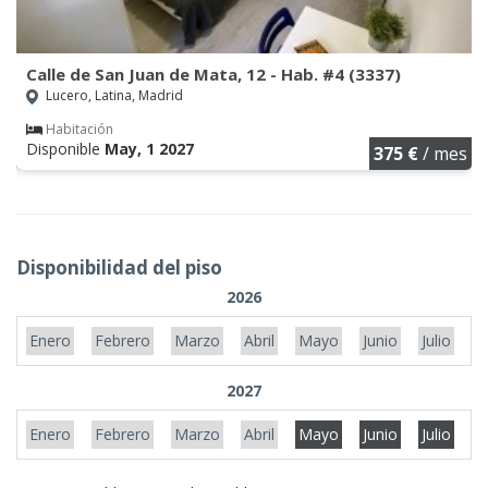
Calle de San Juan de Mata, 12 - Hab. #4 (3337)
Lucero, Latina, Madrid
Habitación
Disponible
May, 1 2027
375 €
/ mes
Disponibilidad del piso
2026
Enero
Febrero
Marzo
Abril
Mayo
Junio
Julio
A
2027
Enero
Febrero
Marzo
Abril
Mayo
Junio
Julio
A