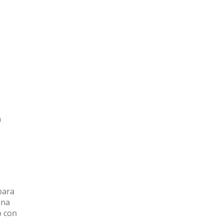
a
para
ana
o con