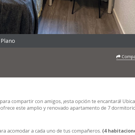
Plano
Compar
l para compartir con amigos, ¡esta opción te encantará! Ubic
e ofrece este amplio y renovado apartamento de 7 dormitorio
para acomodar a cada uno de tus compañeros.
(4 habitacion