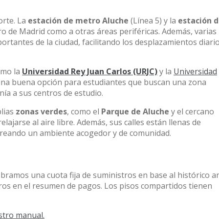
orte. La
estación de metro Aluche
(Línea 5) y la
estación 
ro de Madrid como a otras áreas periféricas. Además, varias
rtantes de la ciudad, facilitando los desplazamientos diari
omo la
Universidad Rey Juan Carlos (URJC)
y la
Universidad
 una buena opción para estudiantes que buscan una zona
anía a sus centros de estudio.
plias
zonas verdes
, como el
Parque de Aluche
y el cercano
relajarse al aire libre. Además, sus calles están llenas de
creando un ambiente acogedor y de comunidad.
obramos una cuota fija de suministros en base al histórico a
tros en el resumen de pagos. Los pisos compartidos tienen
stro manual.