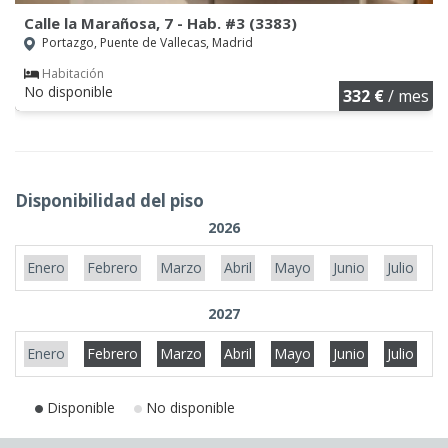
Calle la Marañosa, 7 - Hab. #3 (3383)
Portazgo, Puente de Vallecas, Madrid
Habitación
No disponible
332 €
/ mes
Disponibilidad del piso
2026
Enero
Febrero
Marzo
Abril
Mayo
Junio
Julio
A
2027
Enero
Febrero
Marzo
Abril
Mayo
Junio
Julio
A
Disponible
No disponible