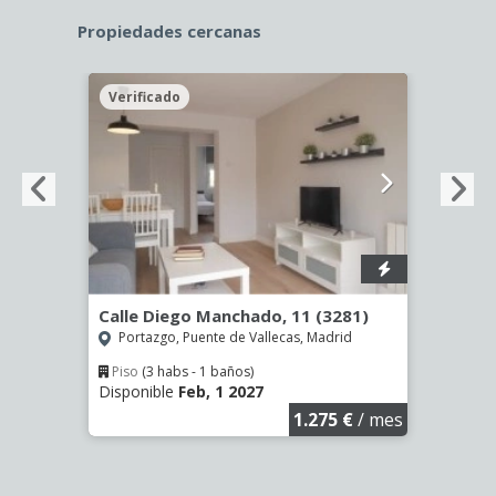
Propiedades cercanas
Verificado
Veri
-
Calle Diego Manchado, 11 (3281)
Calle
(3316
Portazgo, Puente de Vallecas, Madrid
Pueb
Piso
(3 habs - 1 baños)
Disponible
Feb, 1 2027
Piso
Dispon
€
/ mes
1.275 €
/ mes