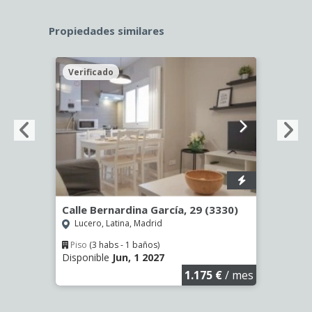
Propiedades similares
Verificado
Veri
9
Calle Bernardina García, 29 (3330)
Calle
Lucero, Latina, Madrid
Opañ
Piso
(3 habs - 1 baños)
Piso
Disponible
Jun, 1 2027
Dispo
€
/ mes
1.175 €
/ mes