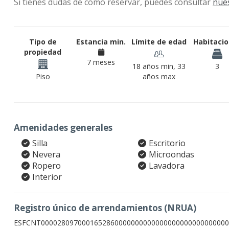
Si tienes dudas de como reservar, puedes consultar
nue
Tipo de
Estancia min.
Límite de edad
Habitaci
propiedad
7 meses
18 años min, 33
3
Piso
años max
Amenidades generales
Silla
Escritorio
Nevera
Microondas
Ropero
Lavadora
Interior
Registro único de arrendamientos (NRUA)
ESFCNT0000280970001652860000000000000000000000000000