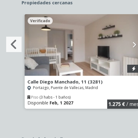
Propiedades cercanas
Verificado
3310)
Calle Diego Manchado, 11 (3281)
Portazgo, Puente de Vallecas, Madrid
Piso
(3 habs - 1 baños)
Disponible
Feb, 1 2027
€
/ mes
1.275 €
/ me