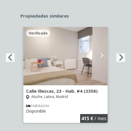
Propiedades similares
Verificado
Veri
º -
Calle Illescas, 23 - Hab. #4 (3358)
Calle
Aluche, Latina, Madrid
Aluc
Habitación
Hab
Disponible
Dispo
€
/ mes
415 €
/ mes