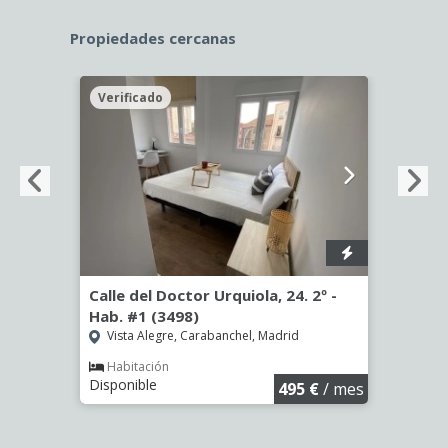
Propiedades cercanas
Verificado
Veri
º -
Calle del Doctor Urquiola, 24. 2º -
Calle
Hab. #1 (3498)
Hab. 
Vista Alegre, Carabanchel, Madrid
Vist
Habitación
Hab
Disponible
Dispo
€
/ mes
495 €
/ mes