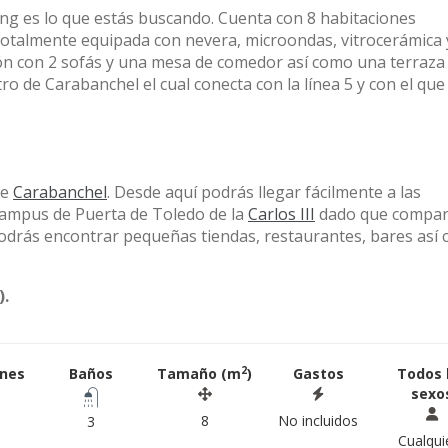
ving es lo que estás buscando. Cuenta con 8 habitaciones
totalmente equipada con nevera, microondas, vitrocerámica 
 con 2 sofás y una mesa de comedor así como una terraza
ro de Carabanchel el cual conecta con la línea 5 y con el que
de
Carabanchel
. Desde aquí podrás llegar fácilmente a las
campus de Puerta de Toledo de la
Carlos III
dado que compart
podrás encontrar pequeñas tiendas, restaurantes, bares así
).
2
ones
Baños
Tamaño (m
)
Gastos
Todos 
sexo
8
No incluidos
3
Cualqui