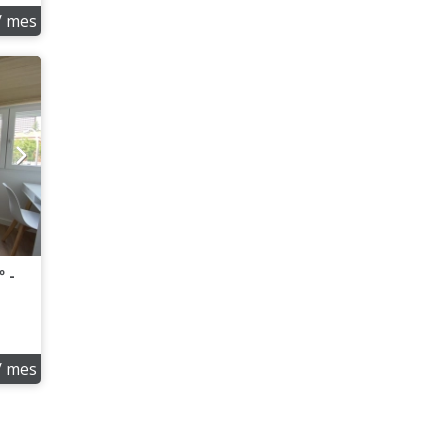
/ mes
º -
/ mes