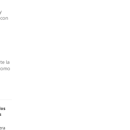
y
 con
e la
 como
los
s
era