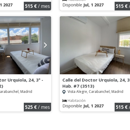
 1 2027
Disponible
Jul, 1 2027
515 €
/ mes
515 €
tor Urquiola, 24, 3º -
Calle del Doctor Urquiola, 24, 3
2)
Hab. #7 (3513)
Carabanchel, Madrid
Vista Alegre, Carabanchel, Madrid
Habitación
Disponible
Jul, 1 2027
525 €
/ mes
515 €