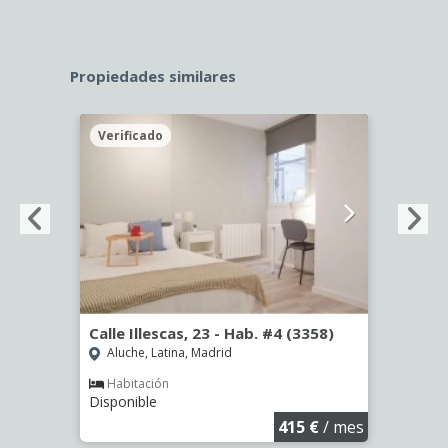
Propiedades similares
Verificado
Veri
º -
Calle Illescas, 23 - Hab. #4 (3358)
Calle
Aluche, Latina, Madrid
Aluc
Habitación
Hab
Disponible
Dispo
€
/ mes
415 €
/ mes