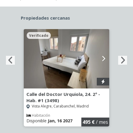
Propiedades cercanas
Verificado
Veri
º -
Calle del Doctor Urquiola, 24. 2º -
Calle
Hab. #1 (3498)
Hab. 
Vista Alegre, Carabanchel, Madrid
Vist
Habitación
Hab
Disponible
Jan, 16 2027
Dispo
€
/ mes
495 €
/ mes