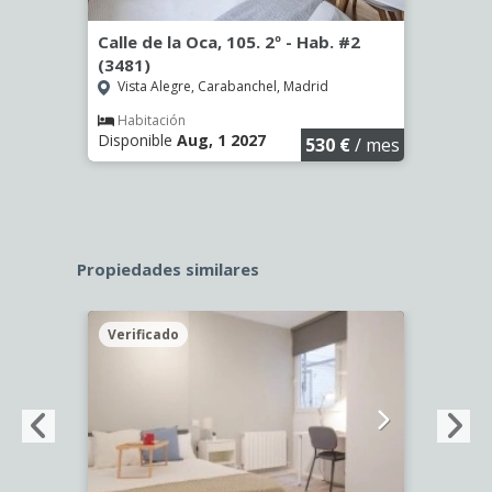
º -
Calle de la Oca, 105. 2º - Hab. #2
Calle
(3481)
(3482
Vista Alegre, Carabanchel, Madrid
Vist
Habitación
Hab
Disponible
Aug, 1 2027
Dispo
€
/ mes
530 €
/ mes
Propiedades similares
Verificado
Veri