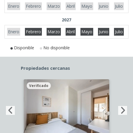
Enero
Febrero
Marzo
Abril
Mayo
Junio
Julio
A
2027
Enero
Febrero
Marzo
Abril
Mayo
Junio
Julio
A
Disponible
No disponible
Propiedades cercanas
Verificado
Veri