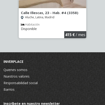
º -
Calle Illescas, 23 - Hab. #4 (3358)
Calle
Aluche, Latina, Madrid
Aluc
Habitación
Hab
Disponible
Dispo
€
/ mes
415 €
/ mes
INVERPLACE
Quienes somos
Nuestros valores
Responsabilidad social
Barrios
Inscríbete en nuestro newsletter