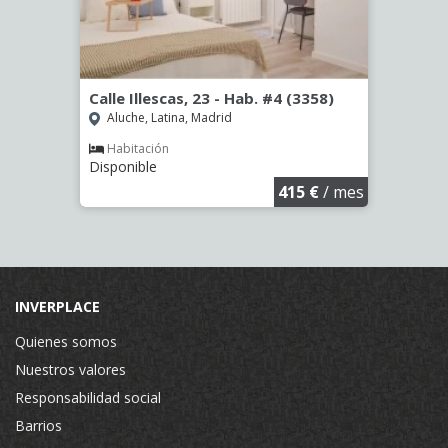
º -
Calle Illescas, 23 - Hab. #4 (3358)
Calle
Aluche, Latina, Madrid
Aluc
Habitación
Hab
Disponible
Dispo
€
/ mes
415 €
/ mes
INVERPLACE
Quienes somos
Nuestros valores
Responsabilidad social
Barrios