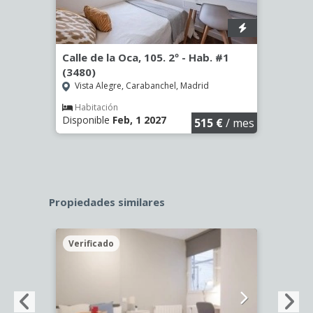
º -
Calle de la Oca, 105. 2º - Hab. #1
Calle
(3480)
(3481
Vista Alegre, Carabanchel, Madrid
Vist
Habitación
Hab
Disponible
Feb, 1 2027
Dispo
€
/ mes
515 €
/ mes
Propiedades similares
Verificado
Veri