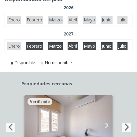
2026
Enero
Febrero
Marzo
Abril
Mayo
Junio
Julio
A
2027
Enero
Febrero
Marzo
Abril
Mayo
Junio
Julio
A
Disponible
No disponible
Propiedades cercanas
Verificado
Veri