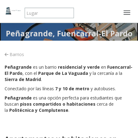
Mostr
Peñagrande, Fuencarral-El Pardo
Barrios
Peñagrande
es un barrio
residencial y verde
en
Fuencarral-
El Pardo
, con el
Parque de La Vaguada
y la cercanía a la
Sierra de Madrid
.
Conectado por las líneas
7 y 10 de metro
y autobuses.
Peñagrande
es una opción perfecta para estudiantes que
buscan
pisos compartidos o habitaciones
cerca de
la
Politécnica y Complutense
.