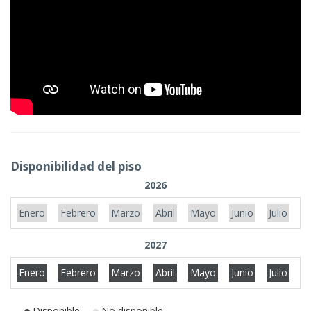
Disponibilidad del piso
2026
Enero
Febrero
Marzo
Abril
Mayo
Junio
Julio
A
2027
Enero
Febrero
Marzo
Abril
Mayo
Junio
Julio
A
Disponible
No disponible