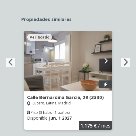
Propiedades similares
Verificado
Veri
9
Calle Bernardina García, 29 (3330)
Calle
Lucero, Latina, Madrid
Opañ
Piso
(3 habs - 1 baños)
Piso
Disponible
Jun, 1 2027
Dispo
€
/ mes
1.175 €
/ mes