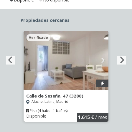
Propiedades cercanas
Verificado
Veri
Calle de Seseña, 47 (3288)
Calle
Aluche, Latina, Madrid
Aluc
Piso
(4 habs - 1 baños)
Piso
Disponible
Dispo
€
/ mes
1.615 €
/ mes