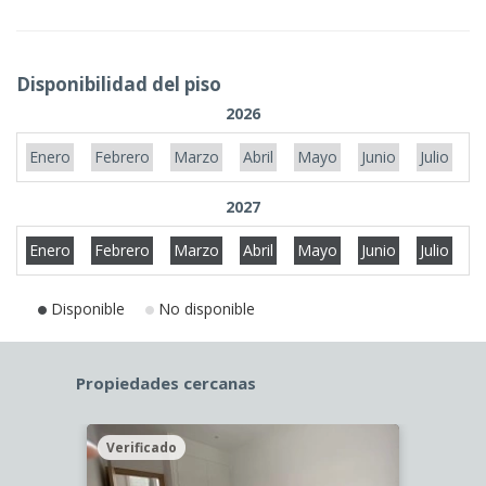
Disponibilidad del piso
2026
Enero
Febrero
Marzo
Abril
Mayo
Junio
Julio
A
2027
Enero
Febrero
Marzo
Abril
Mayo
Junio
Julio
A
Disponible
No disponible
Propiedades cercanas
Verificado
Veri