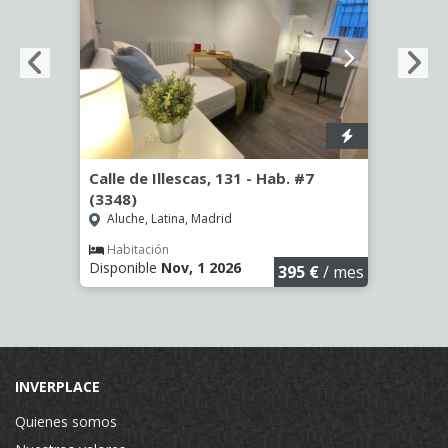
º -
Calle de Illescas, 131 - Hab. #7
Calle
(3348)
Hab. 
Aluche, Latina, Madrid
San 
Habitación
Hab
Disponible
Nov, 1 2026
Dispon
€
/ mes
395 €
/ mes
INVERPLACE
Quienes somos