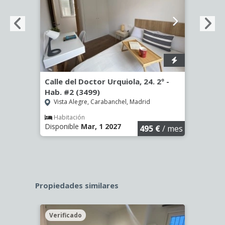
º -
Calle del Doctor Urquiola, 24. 2º -
Calle
Hab. #2 (3499)
Hab. 
Vista Alegre, Carabanchel, Madrid
Vist
Habitación
Hab
Disponible
Mar, 1 2027
Dispo
€
/ mes
495 €
/ mes
Propiedades similares
Verificado
Veri