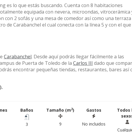
ving es lo que estás buscando. Cuenta con 8 habitaciones
totalmente equipada con nevera, microondas, vitrocerámica 
 con 2 sofás y una mesa de comedor así como una terraza
ro de Carabanchel el cual conecta con la línea 5 y con el que
de
Carabanchel
. Desde aquí podrás llegar fácilmente a las
campus de Puerta de Toledo de la
Carlos III
dado que compart
podrás encontrar pequeñas tiendas, restaurantes, bares así
).
2
ones
Baños
Tamaño (m
)
Gastos
Todos 
sexo
9
No incluidos
3
Cualqui