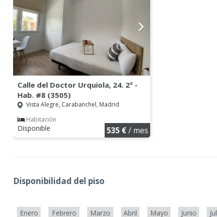
Calle del Doctor Urquiola, 24. 2º -
Hab. #8 (3505)
Vista Alegre, Carabanchel, Madrid
Habitación
Disponible
535 €
/ mes
Disponibilidad del piso
Enero
Febrero
Marzo
Abril
Mayo
Junio
Ju