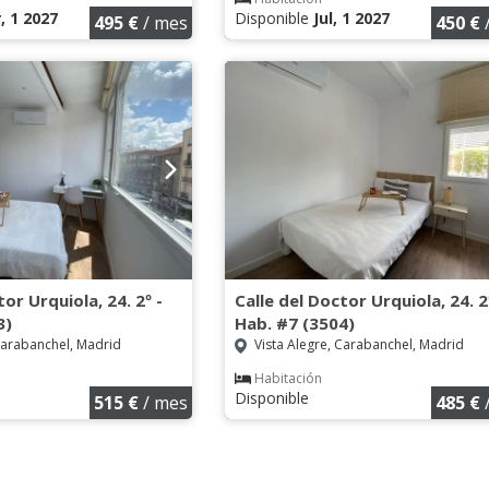
, 1 2027
Disponible
Jul, 1 2027
495 €
/ mes
450 €
tor Urquiola, 24. 2º -
Calle del Doctor Urquiola, 24. 2
3)
Hab. #7 (3504)
Carabanchel, Madrid
Vista Alegre, Carabanchel, Madrid
Habitación
Disponible
515 €
/ mes
485 €