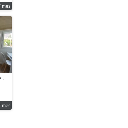
/ mes
º -
/ mes