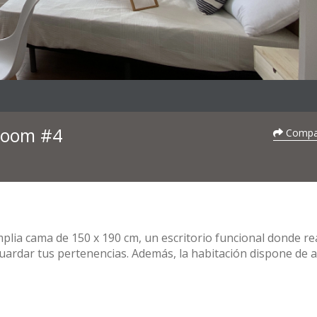
 Room #4
Compar
plia cama de 150 x 190 cm, un escritorio funcional donde re
ardar tus pertenencias. Además, la habitación dispone de a