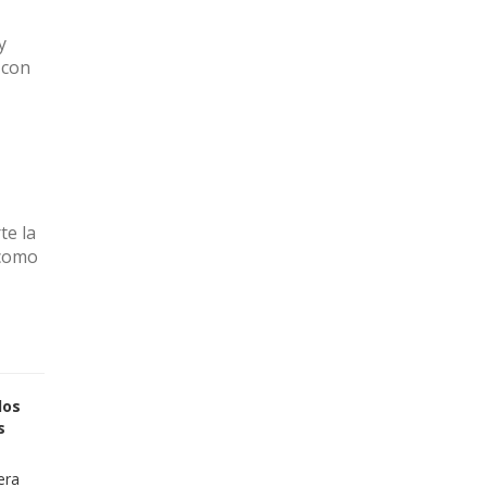
y
 con
e la
 como
los
s
era