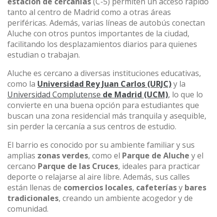
estación de cercanías
(C-5) permiten un acceso rápido
tanto al centro de Madrid como a otras áreas
periféricas. Además, varias líneas de autobús conectan
Aluche con otros puntos importantes de la ciudad,
facilitando los desplazamientos diarios para quienes
estudian o trabajan.
Aluche es cercano a diversas instituciones educativas,
como la
Universidad Rey Juan Carlos (URJC)
y la
Universidad Complutense
de Madrid (UCM)
,
lo que lo
convierte en una buena opción para estudiantes que
buscan una zona residencial más tranquila y asequible,
sin perder la cercanía a sus centros de estudio.
El barrio es conocido por su ambiente familiar y sus
amplias
zonas verdes
, como el
Parque de Aluche
y el
cercano
Parque de las Cruces
, ideales para practicar
deporte o relajarse al aire libre. Además, sus calles
están llenas de
comercios locales
,
cafeterías
y
bares
tradicionales
, creando un ambiente acogedor y de
comunidad.