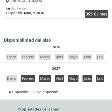
Aluche, Latina, Madrid
Habitación
Disponible
Nov, 1 2026
395 €
/ mes
Disponibilidad del piso
2026
Enero
Febrero
Marzo
Abril
Mayo
Junio
Julio
A
2027
Enero
Febrero
Marzo
Abril
Mayo
Junio
Julio
A
Disponible
No disponible
Propiedades cercanas