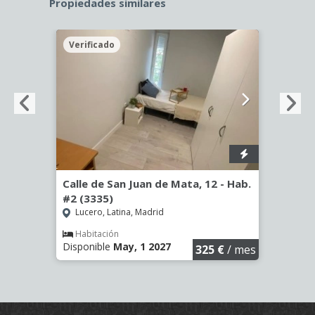
Propiedades similares
Verificado
Veri
56)
Calle de San Juan de Mata, 12 - Hab.
Calle
#2 (3335)
(3344
Lucero, Latina, Madrid
Aluc
€
/ mes
Habitación
Hab
Disponible
May, 1 2027
Dispo
325 €
/ mes