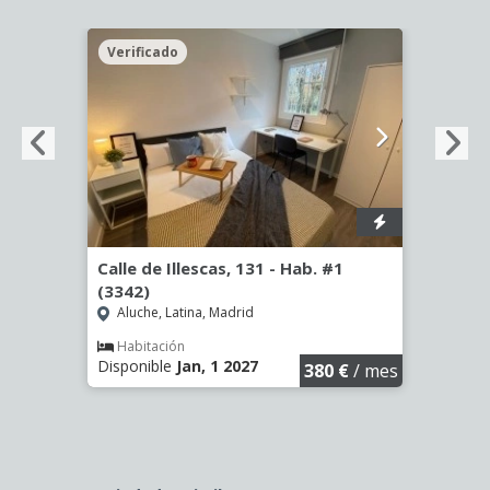
Verificado
Veri
56)
Calle de Illescas, 131 - Hab. #1
Calle
(3342)
(3343
Aluche, Latina, Madrid
Aluc
€
/ mes
Habitación
Hab
Disponible
Jan, 1 2027
Dispo
380 €
/ mes